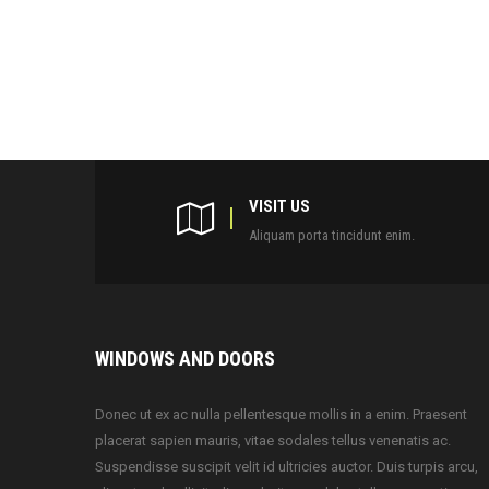
VISIT US
Aliquam porta tincidunt enim.
WINDOWS AND DOORS
Donec ut ex ac nulla pellentesque mollis in a enim. Praesent
placerat sapien mauris, vitae sodales tellus venenatis ac.
Suspendisse suscipit velit id ultricies auctor. Duis turpis arcu,