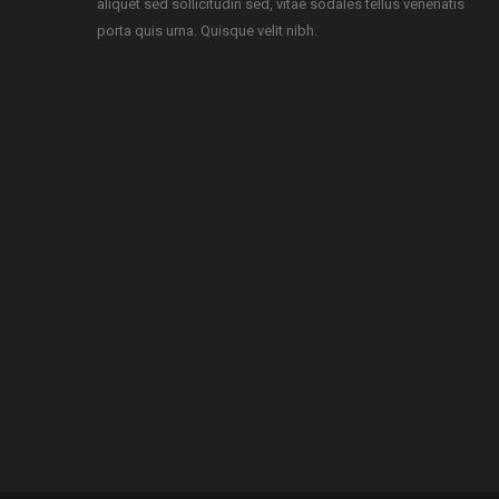
aliquet sed sollicitudin sed, vitae sodales tellus venenatis
porta quis urna. Quisque velit nibh.