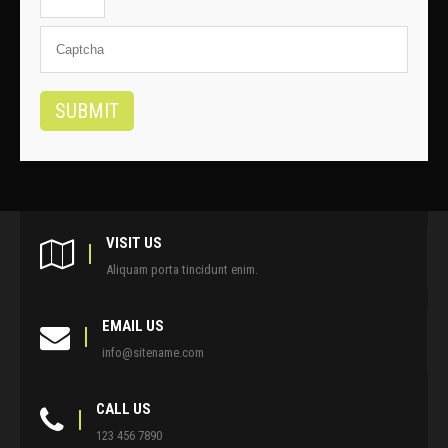
VISIT US
Aliquam porta tincidunt enim.
EMAIL US
info@sitename.com
CALL US
123 456 7890